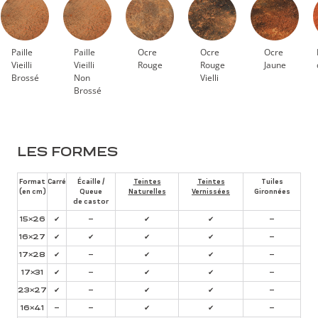
Paille
Paille
Ocre
Ocre
Ocre
Vieilli
Vieilli
Rouge
Rouge
Jaune
Brossé
Non
Vielli
Brossé
LES FORMES
Format
Carré
Écaille /
Teintes
Teintes
Tuiles
(en cm)
Queue
Naturelles
Vernissées
Gironnées
de castor
15×26
✔
–
✔
✔
–
16×27
✔
✔
✔
✔
–
17×28
✔
–
✔
✔
–
17×31
✔
–
✔
✔
–
23×27
✔
–
✔
✔
–
16×41
–
–
✔
✔
–