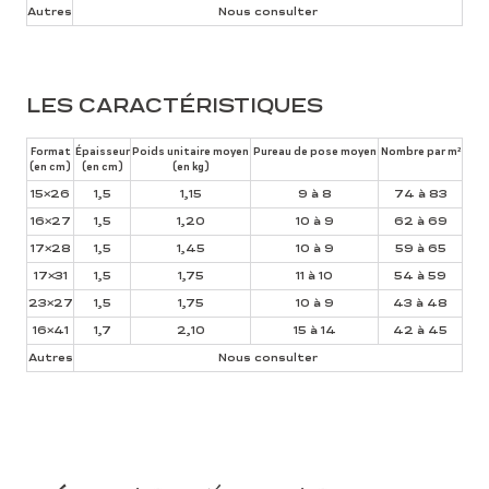
Autres
Nous consulter
LES CARACTÉRISTIQUES
Format
Épaisseur
Poids unitaire moyen
Pureau de pose moyen
Nombre par m²
(en cm)
(en cm)
(en kg)
15×26
1,5
1,15
9 à 8
74 à 83
16×27
1,5
1,20
10 à 9
62 à 69
17×28
1,5
1,45
10 à 9
59 à 65
17×31
1,5
1,75
11 à 10
54 à 59
23×27
1,5
1,75
10 à 9
43 à 48
16×41
1,7
2,10
15 à 14
42 à 45
Autres
Nous consulter