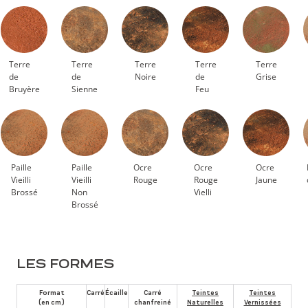
Terre
Terre
Terre
Terre
Terre
de
de
Noire
de
Grise
Bruyère
Sienne
Feu
Paille
Paille
Ocre
Ocre
Ocre
Vieilli
Vieilli
Rouge
Rouge
Jaune
Brossé
Non
Vielli
Brossé
LES FORMES
Format
Carré
Écaille
Carré
Teintes
Teintes
(en cm)
chanfreiné
Naturelles
Vernissées