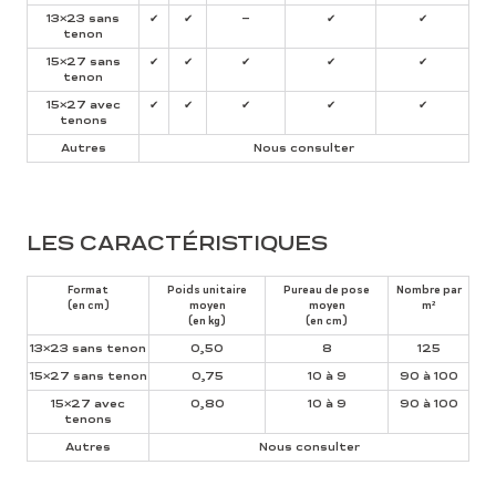
13×23 sans
✔
✔
–
✔
✔
tenon
15×27 sans
✔
✔
✔
✔
✔
tenon
15×27 avec
✔
✔
✔
✔
✔
tenons
Autres
Nous consulter
LES CARACTÉRISTIQUES
Format
Poids unitaire
Pureau de pose
Nombre par
(en cm)
moyen
moyen
m²
(en kg)
(en cm)
13×23 sans tenon
0,50
8
125
15×27 sans tenon
0,75
10 à 9
90 à 100
15×27 avec
0,80
10 à 9
90 à 100
tenons
Autres
Nous consulter